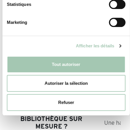
Statistiques
Marketing
Afficher les détails
Tout autoriser
Autoriser la sélection
Refuser
QUELS COLORIS
COMME
UTILISER POUR UNE
SON
BIBLIOTHÈQUE SUR
Une harmo
MESURE ?