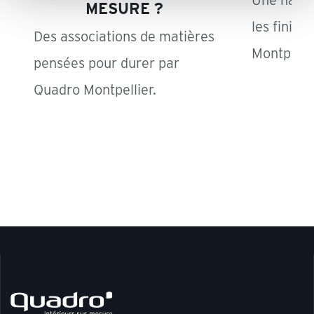
Une harmo
MESURE ?
les finiti
Des associations de matières
Montpelli
pensées pour durer par
Quadro Montpellier.