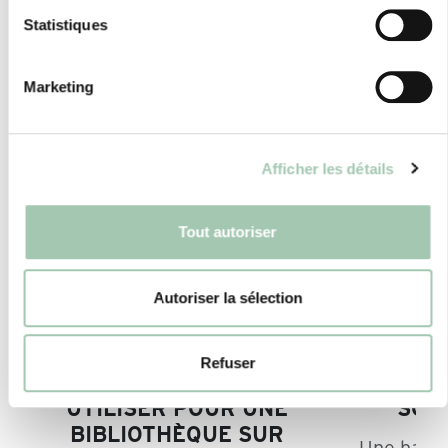
Statistiques
Marketing
Afficher les détails
Tout autoriser
Autoriser la sélection
Refuser
QUELS COLORIS
COMME
UTILISER POUR UNE
SON
BIBLIOTHÈQUE SUR