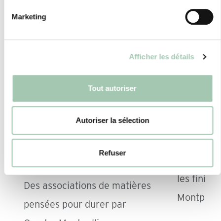
Marketing
Afficher les détails
Tout autoriser
Autoriser la sélection
QUELS COLORIS
COMME
UTILISER POUR UNE
SON
BIBLIOTHÈQUE SUR
Refuser
Une harmo
MESURE ?
les finiti
Des associations de matières
Montpelli
pensées pour durer par