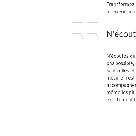
Transformez
intérieur au q
N’écout
N’écoutez que
pas possible,
sont folles et
mesure n’est 
accompagner 
même les plus
exactement le