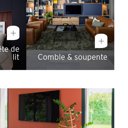
te de
Comble & soupente
lit