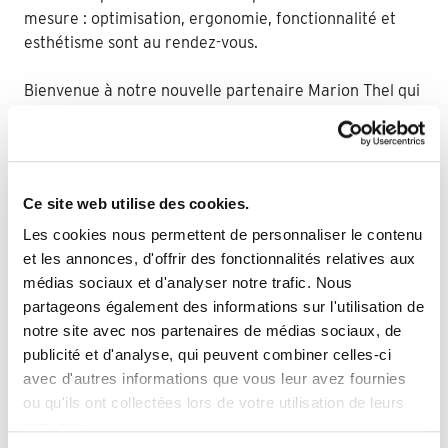
mesure : optimisation, ergonomie, fonctionnalité et
esthétisme sont au rendez-vous.
Bienvenue à notre nouvelle partenaire Marion Thel qui
rejoint le réseau au côté de Philippe Groensteen pour
ouvrir ce 2ème Quadro sur Lille. Avec Clémence, elle
vous reçoit au 85 route de Sainghin, 59493 Villeneuve-
D'Ascq
Ce site web utilise des cookies.
Toutes les deux passionnées et expertes en design
Les cookies nous permettent de personnaliser le contenu
d’intérieur et décoration, elles vous guident pas à pas
et les annonces, d'offrir des fonctionnalités relatives aux
et vous immergent dans l’univers et
médias sociaux et d'analyser notre trafic. Nous
l’accompagnement Quadro : un parcours privilégié lors
partageons également des informations sur l'utilisation de
duquel vivre le sur-mesure prend tout son sens.
notre site avec nos partenaires de médias sociaux, de
publicité et d'analyse, qui peuvent combiner celles-ci
Belle réussite à elles dans la continuité des premiers
avec d'autres informations que vous leur avez fournies
projets déjà créés depuis début mars !
ou qu'ils ont collectées lors de votre utilisation de leurs
services.