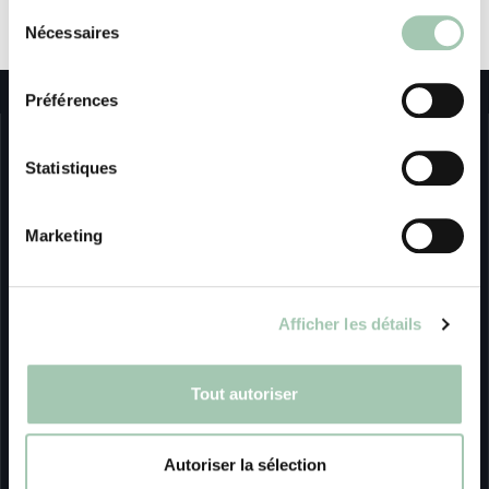
Sélection
DÉCOUVRIR LE MAGASIN
Nécessaires
du
consentement
Préférences
Statistiques
Marketing
Quadro puise son origine dans les métiers de la menuiserie et
de l'ébénisterie. Née en 1988, notre marque et nos ateliers
n'ont cessé de se développer, de s'adapter et d'innover afin
Afficher les détails
de toujours répondre au plus près des évolutions de l'habitat,
des styles de vie et des tendances en matière de design et de
décoration.
Tout autoriser
Autoriser la sélection