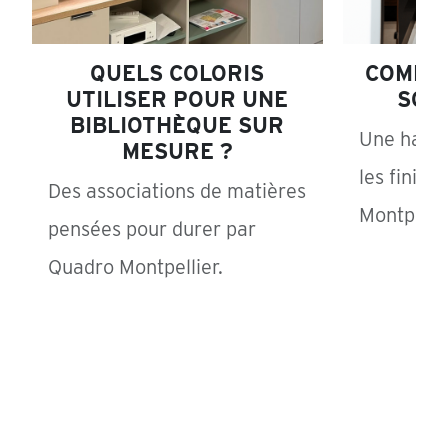
QUELS COLORIS
COMME
UTILISER POUR UNE
SON
BIBLIOTHÈQUE SUR
Une harmo
MESURE ?
les finiti
Des associations de matières
Montpelli
pensées pour durer par
Quadro Montpellier.