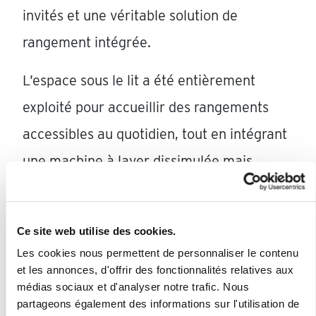
invités et une véritable solution de
rangement intégrée.
L’espace sous le lit a été entièrement
exploité pour accueillir des rangements
accessibles au quotidien, tout en intégrant
une machine à laver dissimulée mais
parfaitement fonctionnelle.
Un aménagement compact, où chaque
Ce site web utilise des cookies.
élément trouve sa place sans compromis.
Les cookies nous permettent de personnaliser le contenu
et les annonces, d'offrir des fonctionnalités relatives aux
médias sociaux et d'analyser notre trafic. Nous
La preuve qu’un petit volume peut devenir
partageons également des informations sur l'utilisation de