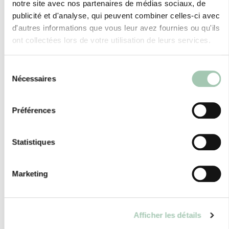
un espace complet, dès lors qu’il est pensé
notre site avec nos partenaires de médias sociaux, de
publicité et d'analyse, qui peuvent combiner celles-ci avec
dans sa globalité.
d'autres informations que vous leur avez fournies ou qu'ils
ont collectées lors de votre utilisation de leurs services.
Sélection
Localisation : LA GRANDE MOTTE
Nécessaires
du
consentement
34280
Préférences
Statistiques
Actualités et réalisations
Marketing
de Quadro MONTPELLIER
Afficher les détails