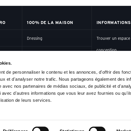
RO
100% DE LA MAISON
INFORMATIONS
Dressing
Trouver un espace
conception
Bibliothèque
okies.
Actualités
çais
Sous-escalier
t de personnaliser le contenu et les annonces, d'offrir des fonct
ux et d'analyser notre trafic. Nous partageons également des in
site avec nos partenaires de médias sociaux, de publicité et d'anal
CONTACT
Comble & soupente
 avec d'autres informations que vous leur avez fournies ou qu'il
lisation de leurs services.
Contact
tion
Salon & salle à manger
Trouvez un espace
Chambre et tête de lit
SURE
conception