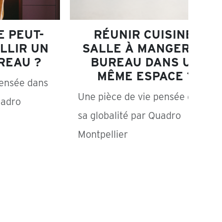
E PEUT-
RÉUNIR CUISINE,
LLIR UN
SALLE À MANGER ET
REAU ?
BUREAU DANS UN
MÊME ESPACE ?
pensée dans
Une pièce de vie pensée dans
uadro
sa globalité par Quadro
Montpellier