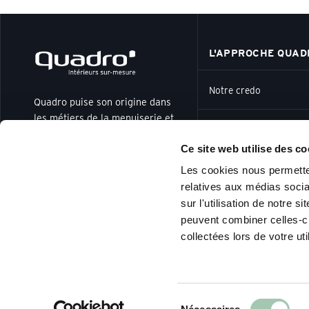
L'APPROCHE QUAD
Notre credo
Quadro puise son origine dans
les métiers de la menuiserie et
Notre histoire
de l'ébénisterie. Née en 1988,
Ce site web utilise des co
notre marque et nos ateliers
n'ont cessé de se développer, de
Notre Savoir-Faire fran
Les cookies nous permetten
s'adapter et d'innover afin de
relatives aux médias socia
toujours répondre au plus près
sur l'utilisation de notre 
Nos 4 piliers
des évolutions de l'habitat, des
peuvent combiner celles-ci
styles de vie et des tendances en
collectées lors de votre uti
matière de design et de
Nos espaces de concep
décoration.
VIVEZ LE SUR-ME
Sélection