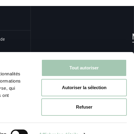
 de
Tout autoriser
ionnalités
formations
Autoriser la sélection
yse, qui
s ont
Refuser
 de