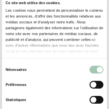
attentes d’agencement intérieur.
Ce site web utilise des cookies.
Les cookies nous permettent de personnaliser le contenu
Le « vrai sur-mesure » Quadro, au-delà d’occuper
et les annonces, d'offrir des fonctionnalités relatives aux
tout l’espace disponible, propose des finitions aux
médias sociaux et d'analyser notre trafic. Nous
combinaisons infinies et des accessoires qui
partageons également des informations sur l'utilisation de
enrichissent la conception : rangements
notre site avec nos partenaires de médias sociaux, de
complémentaires, astuces pratiques, systèmes
publicité et d'analyse, qui peuvent combiner celles-ci
d’éclairage, … à vous de choisir.
avec d'autres informations que vous leur avez fournies
ou qu'ils ont collectées lors de votre utilisation de leurs
services.
Sélection
Nécessaires
du
Les engagements Quadro
consentement
Préférences
Pour vous, un projet unique, personnalisé, 100% sur-
Statistiques
mesure.