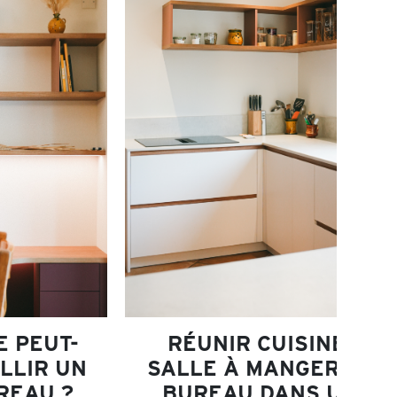
E PEUT-
RÉUNIR CUISINE,
LLIR UN
SALLE À MANGER ET
REAU ?
BUREAU DANS UN