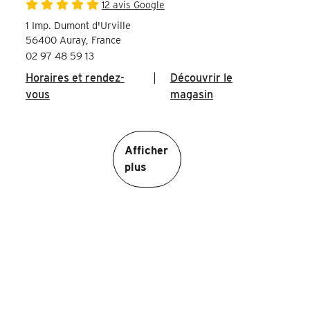
12 avis Google
1 Imp. Dumont d'Urville
56400 Auray, France
02 97 48 59 13
Horaires et rendez-
|
Découvrir le
vous
magasin
Afficher
plus