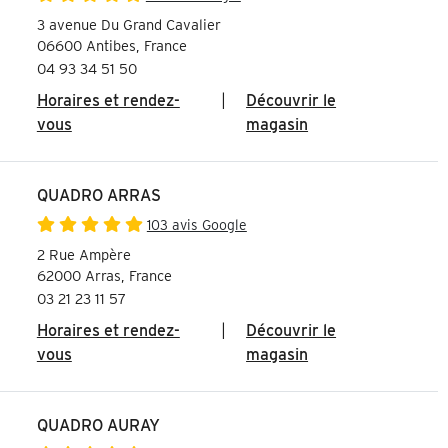
3 avenue Du Grand Cavalier
06600 Antibes, France
04 93 34 51 50
Horaires et rendez-
|
Découvrir le
vous
magasin
QUADRO ARRAS
103 avis Google
2 Rue Ampère
62000 Arras, France
03 21 23 11 57
Horaires et rendez-
|
Découvrir le
vous
magasin
QUADRO AURAY