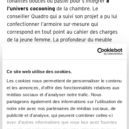
tonalités douces ou pastel pour s’intégrer
à
l’univers cocooning
de la chambre. Le
conseiller Quadro qui a suivi son projet a pu lui
confectionner l’armoire sur-mesure qui
correspond en tout point au cahier des charges
de la jeune femme. La profondeur du meuble
n’excède pas les 40 cm, ce qui laisse du passage
pour circuler. Deux penderies avec les cintres
alignés les uns derrière les autres permettent de
gagner des rangements dans l’armoire. Les
Ce site web utilise des cookies.
façades et vantaux vont jusqu’au plafond et pour
Les cookies nous permettent de personnaliser le contenu
que Julie accède aux étagères du haut, un
et les annonces, d'offrir des fonctionnalités relatives aux
marchepied a été créé. Ce petit mobilier
médias sociaux et d'analyser notre trafic. Nous
modulable fait également office de tabouret. Des
partageons également des informations sur l'utilisation de
notre site avec nos partenaires de médias sociaux, de
colonnes avec tablettes et des tiroirs
publicité et d'analyse, qui peuvent combiner celles-ci
complètent l’armoire ainsi qu’un module range-
avec d'autres informations que vous leur avez fournies
chaussures. Quant aux portes battantes, elles