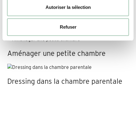
Autoriser la sélection
Lit cabane enfant avec rangements
Refuser
Aménager une petite chambre
Dressing dans la chambre parentale