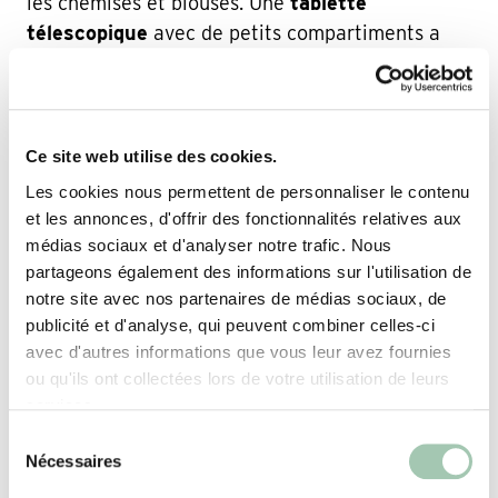
les chemises et blouses. Une
tablette
télescopique
avec de petits compartiments a
été conçue pour ranger distinctement les bijoux.
Des étagères qui vont du sol au plafond avec des
hauteurs différentes permettent d’aligner en
fonction : bottes, bottines, baskets… Pour le
Ce site web utilise des cookies.
conjoint d’Isaure, un espace penderie restreint
Les cookies nous permettent de personnaliser le contenu
mais davantage de niches pour les t-shirts, un
et les annonces, d'offrir des fonctionnalités relatives aux
range-pantalons rétractable, des
casiers avec
médias sociaux et d'analyser notre trafic. Nous
paniers
pour dissimuler le matériel de sport…
partageons également des informations sur l'utilisation de
notre site avec nos partenaires de médias sociaux, de
Cet agencement qui s’étend sur une cloison
publicité et d'analyse, qui peuvent combiner celles-ci
murale entière apporte beaucoup de
avec d'autres informations que vous leur avez fournies
personnalité à la chambre et un espace de
ou qu'ils ont collectées lors de votre utilisation de leurs
rangement enfin optimisé.
services.
Sélection
Nécessaires
du
consentement