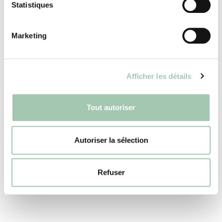
Statistiques
Tête de lit avec rangements
Marketing
Aménager une petite chambre
Afficher les détails
Tout autoriser
Dressing dans la chambre parentale
Autoriser la sélection
Rangement chambre enfant
Refuser