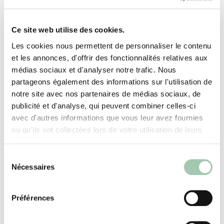
objets. Pour apporter du contraste, la structure
de la partie lit cabane a été choisie dans une
tonalité de bois clair alors que la partie
Ce site web utilise des cookies.
rangement est dans un habillage blanc mat. Afin
Les cookies nous permettent de personnaliser le contenu
de finir l’optimisation de la chambre en beauté,
et les annonces, d'offrir des fonctionnalités relatives aux
le conseiller Quadro a proposé d’intégrer un
médias sociaux et d'analyser notre trafic. Nous
bureau au module en installant un plan de travail
partageons également des informations sur l'utilisation de
notre site avec nos partenaires de médias sociaux, de
qui part d’une colonne ouverte.
publicité et d'analyse, qui peuvent combiner celles-ci
avec d'autres informations que vous leur avez fournies
ou qu'ils ont collectées lors de votre utilisation de leurs
services.
Sélection
Découvrez nos autres solutions
Nécessaires
du
consentement
chambre et tête de lit
Préférences