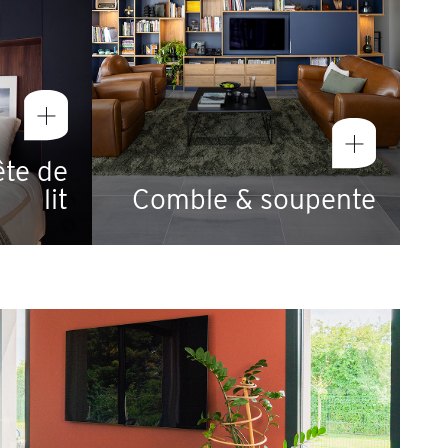
te de
Comble & soupente
lit