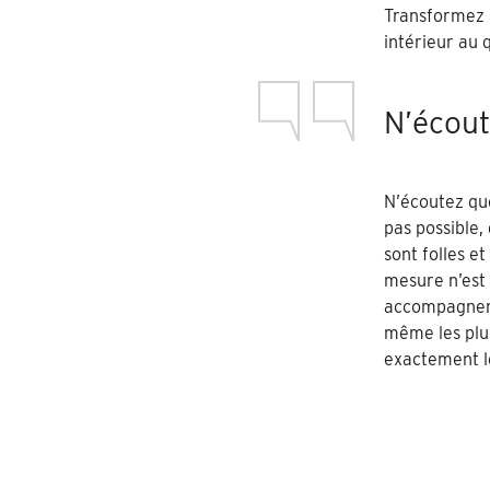
Transformez
intérieur au q
N’écout
N’écoutez que
pas possible,
sont folles et
mesure n’est 
accompagner 
même les plus
exactement le