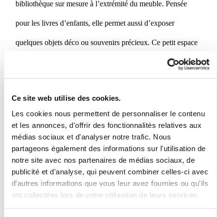
bibliothèque sur mesure à l’extrémité du meuble. Pensée
pour les livres d’enfants, elle permet aussi d’exposer
quelques objets déco ou souvenirs précieux. Ce petit espace
dédié à la lecture et à la décoration apporte une véritable
touche chaleureuse et familiale à la chambre.
Ce site web utilise des cookies.
Une ambiance douce et chaleureuse grâce au choix des
Les cookies nous permettent de personnaliser le contenu
et les annonces, d'offrir des fonctionnalités relatives aux
matériaux
médias sociaux et d'analyser notre trafic. Nous
partageons également des informations sur l'utilisation de
Le choix des couleurs et des matières est central dans ce
notre site avec nos partenaires de médias sociaux, de
publicité et d'analyse, qui peuvent combiner celles-ci avec
projet. Le dressing a été réalisé dans des teintes cachemire
d'autres informations que vous leur avez fournies ou qu'ils
(beige), noyer doré et terracotta, pour créer un combo doux,
ont collectées lors de votre utilisation de leurs services.
naturel et chaleureux. Ces coloris s’harmonisent parfaitement