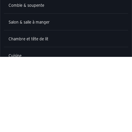
Comble & soupente
Salon & salle à manger
Chambre et tête de lit
Cuisine
Espace malin
Espace passion
Verrière
Meuble d’entrée et couloir