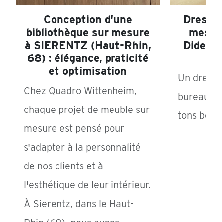
Conception d'une
Dressin
bibliothèque sur mesure
mesur
à SIERENTZ (Haut-Rhin,
Didenh
68) : élégance, praticité
et optimisation
Un dressi
Chez Quadro Wittenheim,
bureau in
chaque projet de meuble sur
tons beige
mesure est pensé pour
s'adapter à la personnalité
de nos clients et à
l'esthétique de leur intérieur.
À Sierentz, dans le Haut-