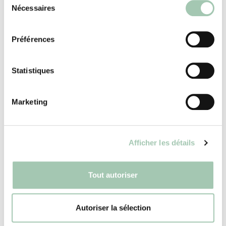
Nécessaires
du
consentement
Découvrez nos autres solutions
Préférences
verrière
Statistiques
Marketing
Cloison verrière : maison ou
appartement
Afficher les détails
Tout autoriser
Verrière coulissante : gain d’espace
et luminosité
Autoriser la sélection