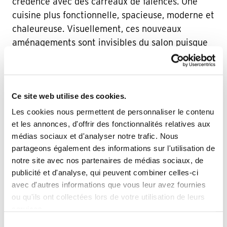
crédence avec des carreaux de faïences. Une
cuisine plus fonctionnelle, spacieuse, moderne et
chaleureuse. Visuellement, ces nouveaux
aménagements sont invisibles du salon puisque
la façade de la cloison monte au-dessus.
L’ossature de la paroi vitrée à quant à elle été
choisie dans une finition chêne pour un aspect
naturel qui s’accorde au style décoratif. La
Ce site web utilise des cookies.
désormais grande cuisine semi-ouverte reste
Les cookies nous permettent de personnaliser le contenu
conviviale et lumineuse puisque la verrière
et les annonces, d'offrir des fonctionnalités relatives aux
médias sociaux et d'analyser notre trafic. Nous
n’isole pas complètement du reste de la pièce de
partageons également des informations sur l'utilisation de
vie. Toutes les cuisines, qu’elles soient dans un
notre site avec nos partenaires de médias sociaux, de
studio, un deux-pièces ou un loft, peuvent
publicité et d'analyse, qui peuvent combiner celles-ci
bénéficier d’une verrière grâce au sur-mesure,
avec d'autres informations que vous leur avez fournies
pensez-y !
ou qu'ils ont collectées lors de votre utilisation de leurs
services.
Sélection