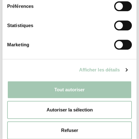
Préférences
dressing
Statistiques
Marketing
Aménager un dressing d’angle
Afficher les détails
Aménager un dressing ouvert
Tout autoriser
Aménager une armoire dressing
Autoriser la sélection
personnalisée
Refuser