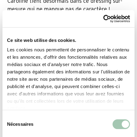
Caroline tient désormais dans ce dressing sur-
mesure qui ne manque pas de caractère !
L’aménagement intérieur du meuble comprend
une tringle pour suspendre chemises, vestes et
robes, deux tiroirs pour les sous-vêtements, une
Ce site web utilise des cookies.
colonne avec étagères où superposer les t-shirts,
un espace range-chaussures, une tablette
Les cookies nous permettent de personnaliser le contenu
et les annonces, d'offrir des fonctionnalités relatives aux
coulissante où ranger les bijoux et des caissons
médias sociaux et d'analyser notre trafic. Nous
avec paniers pour stocker les draps et housses
partageons également des informations sur l'utilisation de
de couette. Cet aménagement de placard est
notre site avec nos partenaires de médias sociaux, de
fonctionnel, modulable et astucieux
mais il
publicité et d'analyse, qui peuvent combiner celles-ci
reflète surtout la personnalité de Caroline.
avec d'autres informations que vous leur avez fournies
ou qu'ils ont collectées lors de votre utilisation de leurs
services.
Sélection
Nécessaires
du
consentement
Découvrez nos autres solutions