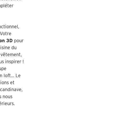
mpléter
nctionnel,
 Votre
ion 3D
pour
isine du
revêtement,
s inspirer !
oupe
n loft… Le
ions et
 scandinave,
s nous
érieurs.