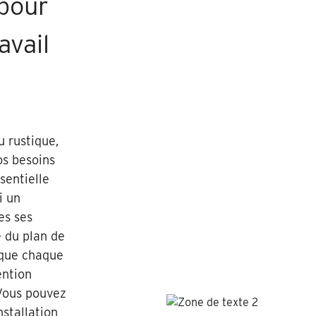
pour
avail
 rustique,
os besoins
sentielle
i un
es ses
 du plan de
 que chaque
ention
 Vous pouvez
stallation